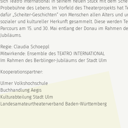
sich Teatro International in seinem neuen Stück mit dem Sche
Probebühne des Lebens. Im Vorfeld des Theaterprojekts hat Te
dafür „Scheiter-Geschichten“ von Menschen allen Alters und u
sozialer und kultureller Herkunft gesammelt. Diese werden Te
Parcours am 15. und 30. Mai entlang der Donau im Rahmen de
Jubiläums.
Regie: Claudia Schoeppl
Mitwirkende: Ensemble des TEATRO INTERNATIONAL
Im Rahmen des Berblinger-Jubiläums der Stadt Ulm
Kooperationspartner:
Ulmer Volkshochschule
Buchhandlung Aegis
Kulturabteilung Stadt Ulm
Landesamateurtheaterverband Baden-Württemberg