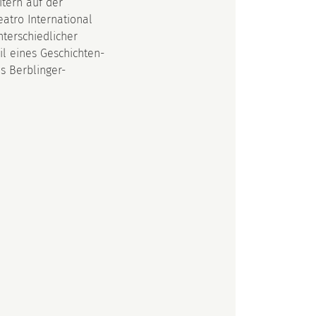
itern auf der
atro International
nterschiedlicher
il eines Geschichten-
s Berblinger-